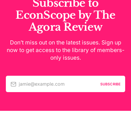
Subscribe to
EconScope by The
Agora Review
Don’t miss out on the latest issues. Sign up
now to get access to the library of members-
only issues.
jamie@example.com
SUBSCRIBE